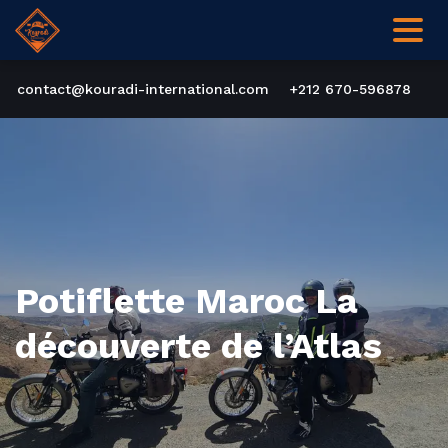
contact@kouradi-international.com
+212 670-596878
Potiflette Maroc La
découverte de l’Atlas