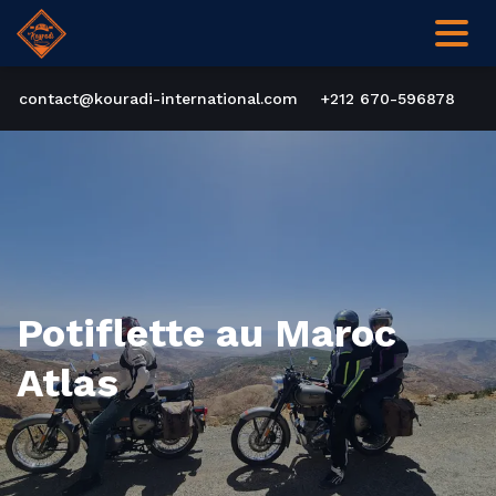
contact@kouradi-international.com
+212 670-596878
Potiflette au Maroc
Atlas